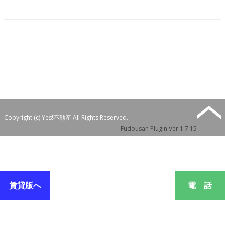
Copyright (c) Yes!不動産 All Rights Reserved.
Fudousan Plugin Ver.1.7.15
賃貸版へ
電 話