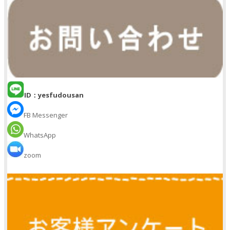
ID：yesfudousan
FB Messenger
WhatsApp
zoom