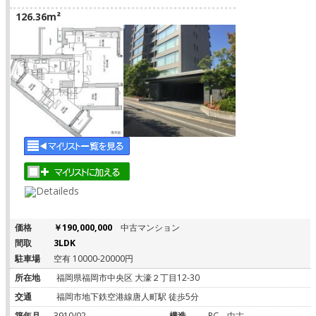
126.36m²
価格
￥190,000,000
中古マンション
間取
3LDK
駐車場
空有 10000-20000円
所在地
福岡県福岡市中央区 大濠２丁目12-30
交通
福岡市地下鉄空港線唐人町駅 徒歩5分
築年月
3910/02
構造
RC
中古