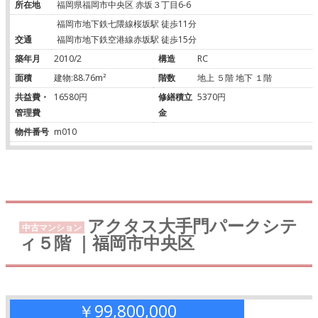
所在地
福岡県福岡市中央区 赤坂３丁目6-6
福岡市地下鉄七隈線桜坂駅 徒歩11分
交通
福岡市地下鉄空港線赤坂駅 徒歩15分
築年月
2010/2
構造
RC
面積
建物:88.76m²
階数
地上 ５階 地下 １階
共益費・
16580円
修繕積立
5370円
管理費
金
物件番号
m010
アクタス大手門パークシテ
中古マンション
ィ５階 ｜福岡市中央区
￥99,800,000