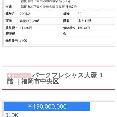
福岡市地下鉄空港線赤坂駅 徒歩7分
交通
福岡市地下鉄空港線大濠公園駅 徒歩7分
築年月
2005/2
構造
RC
面積
建物:93.92m²
階数
地上 14階
共益費・
11430円
修繕積立
15030円
管理費
金
物件番号
c100
パークプレシャス大濠 １
中古マンション
階 ｜福岡市中央区
￥190,000,000
3LDK