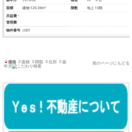
面積
建物:126.36m²
階数
地上 10階
共益費・
管理費
物件番号
c001
価格
面積
間取
住所
築
前のページにもどる
年月