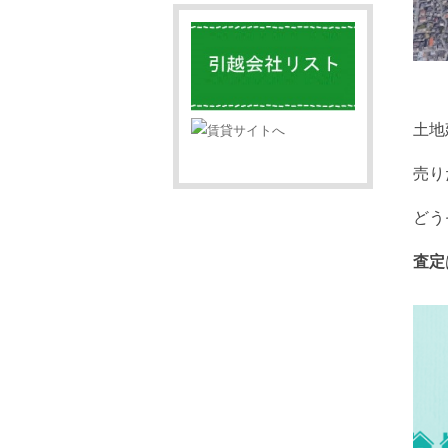
土地
売り
どう
査定