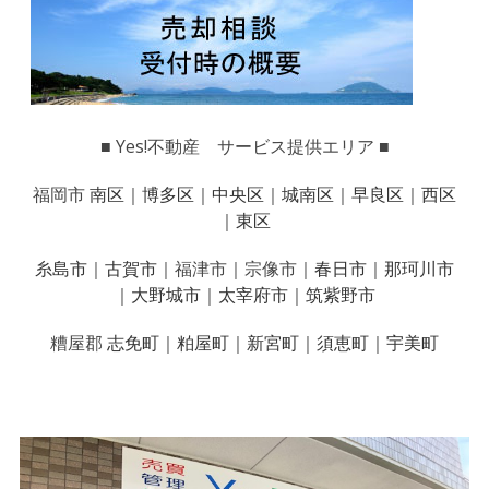
■ Yes!不動産 サービス提供エリア ■
福岡市
南区
｜
博多区
｜
中央区
｜
城南区
｜
早良区
｜
西区
｜
東区
糸島市
｜
古賀市
｜福津市｜宗像市｜
春日市
｜
那珂川市
｜
大野城市
｜
太宰府市
｜
筑紫野市
糟屋郡
志免町
｜
粕屋町
｜
新宮町
｜
須恵町
｜
宇美町