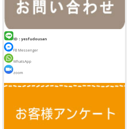
ID：yesfudousan
FB Messenger
WhatsApp
zoom