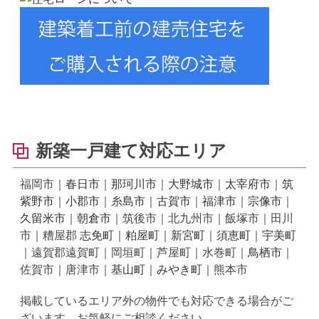
新築一戸建て対応エリア
福岡市｜
春日市
｜
那珂川市
｜
大野城市
｜
太宰府市
｜
筑
紫野市
｜
小郡市
｜
糸島市
｜
古賀市
｜
福津市
｜
宗像市
｜
久留米市
｜
朝倉市
｜筑後市｜北九州市｜飯塚市｜田川
市｜糟屋郡
志免町
｜
粕屋町
｜
新宮町
｜
須恵町
｜
宇美町
｜遠賀郡遠賀町｜岡垣町｜芦屋町｜水巻町｜
鳥栖市
｜
佐賀市｜唐津市｜
基山町
｜
みやき町
｜熊本市
掲載しているエリア外の物件でも対応できる場合がご
ざいます。お気軽にご相談ください。