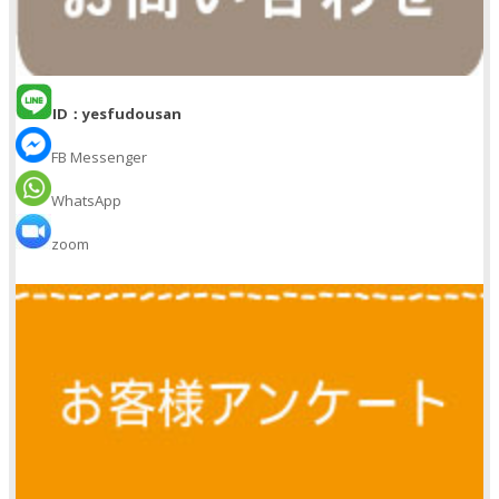
ID：yesfudousan
FB Messenger
WhatsApp
zoom