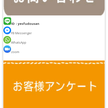
ID：yesfudousan
FB Messenger
WhatsApp
zoom