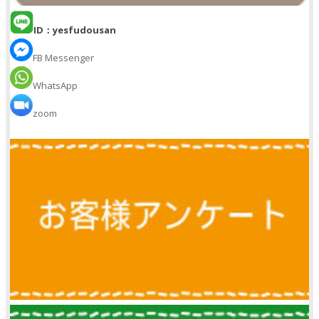
ID：yesfudousan
FB Messenger
WhatsApp
zoom