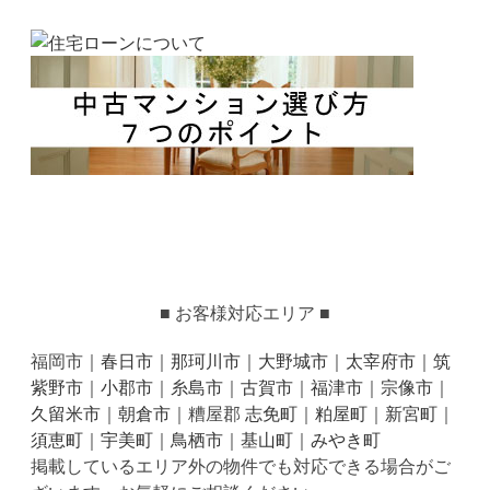
■ お客様対応エリア ■
福岡市｜
春日市
｜
那珂川市
｜
大野城市
｜
太宰府市
｜
筑
紫野市
｜
小郡市
｜
糸島市
｜
古賀市
｜
福津市
｜
宗像市
｜
久留米市
｜
朝倉市
｜糟屋郡
志免町
｜
粕屋町
｜
新宮町
｜
須恵町
｜
宇美町
｜
鳥栖市
｜
基山町
｜
みやき町
掲載しているエリア外の物件でも対応できる場合がご