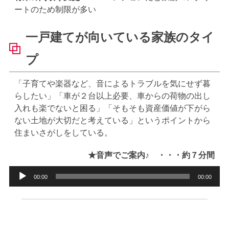
ートのため制限が多い
一戸建てが向いている家族のタイ
プ
「子育てや楽器など、音によるトラブルを気にせず暮
らしたい」「車が２台以上必要、車からの荷物の出し
入れも楽でないと困る」「そもそも資産価値が下がら
ない土地が大切だと考えている」というポイントから
住まいさがしをしている。
★音声でご案内♪ ・・・約７分間
音
00:00
00:00
声
プ
レ
ー
ヤ
ー