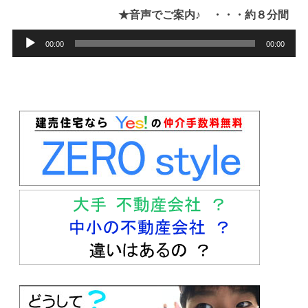
★音声でご案内♪ ・・・約８分間
音
00:00
00:00
声
プ
レ
ー
ヤ
ー