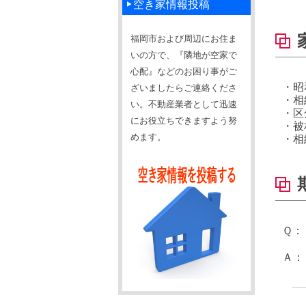
空き家情報投稿
福岡市および周辺にお住ま
いの方で、『隣地が空家で
心配』などのお困り事がご
・昭
ざいましたらご連絡くださ
・相
い。不動産業者として迅速
・区
にお役立ちできますよう努
・被
めます。
・相
Ｑ：
Ａ：