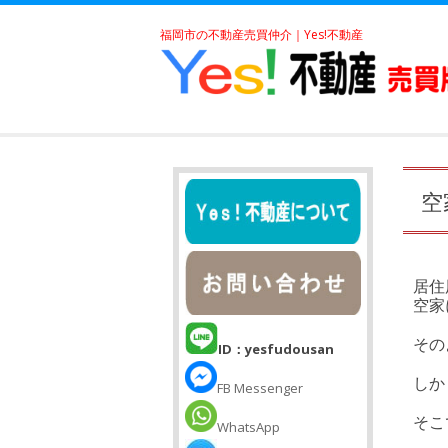
福岡市の不動産売買仲介｜Yes!不動産
空
居住
空家
その
ID：yesfudousan
しか
FB Messenger
そこ
WhatsApp