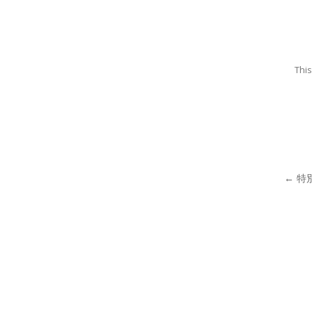
Thi
Post 
←
特