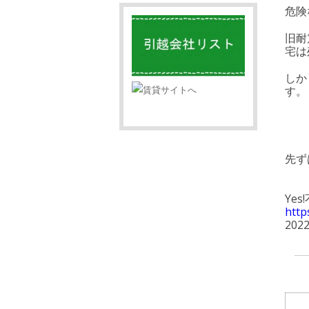
危険
旧耐
宅は
しか
す。
先ず
Ye
http
202