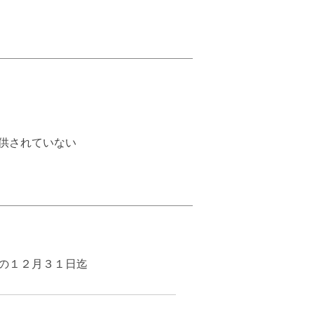
供されていない
の１２月３１日迄