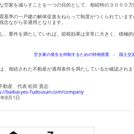
な空家を減らすことを一つの目的として、相続時の３０００万
震基準の一戸建の解体促進をねらって制度がつくられています
残念ながら非適用となります。
し、要件を満たしていれば、節税効果は非常に大きく、積極的
空き家の発生を抑制するための特例措置 - 国土交
は、相続された不動産が適用条件を満たしているか確認されま
s!不動産 代表 松田 貴志
s://baibai.yes-fudousan.com/company
2年8月1日