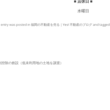
■ 店休日 ■
水曜日
s entry was posted in
福岡の不動産を売る｜Yes! 不動産のブログ
and tagge
navigation
別控除の創設（低未利用地の土地を譲渡）